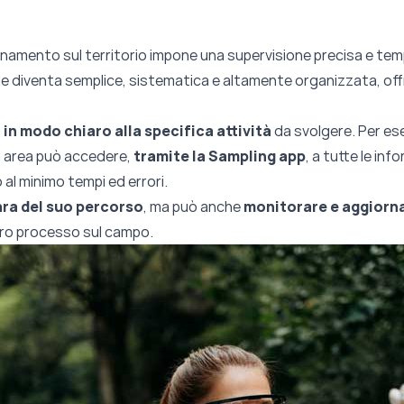
namento sul territorio impone una supervisione precisa e temp
he diventa semplice, sistematica e altamente organizzata, of
 in modo chiaro alla specifica attività
da svolgere. Per ese
a area può accedere,
tramite la Sampling app
, a tutte le in
al minimo tempi ed errori.
ra del suo percorso
, ma può anche
monitorare e aggiornar
tero processo sul campo.