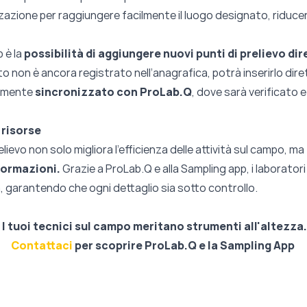
izzazione per raggiungere facilmente il luogo designato, riduce
 è la
possibilità di aggiungere nuovi punti di prelievo d
nto non è ancora registrato nell’anagrafica, potrà inserirlo dir
amente
sincronizzato
con ProLab.Q
, dove sarà verificato 
 risorse
relievo non solo migliora l’efficienza delle attività sul campo, ma
nformazioni.
Grazie a ProLab.Q e alla Sampling app, i laborator
ità, garantendo che ogni dettaglio sia sotto controllo.
I tuoi tecnici sul campo meritano strumenti all'altezza.
Contattaci
per scoprire P
roLab.Q e la Sampling App