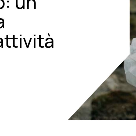
o: un
a
ttività