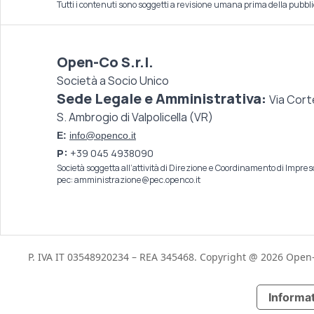
Tutti i contenuti sono soggetti a revisione umana prima della pubbl
Open-Co S.r.l.
Società a Socio Unico
Sede Legale e Amministrativa:
Via Cort
S. Ambrogio di Valpolicella (VR)
E:
info@openco.it
P:
+39 045 4938090
Società soggetta all’attività di Direzione e Coordinamento di
Impreso
pec:
amministrazione@pec.openco.it
P. IVA IT 03548920234 – REA 345468.
Copyright @ 2026 Open-
Informat