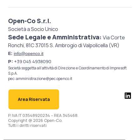
Open-Co S.r.l.
Società a Socio Unico
Sede Legale e Amministrativa:
Via Corte
Ronchi, 81C 37015 S. Ambrogio di Valpolicella (VR)
E:
info@openco.it
P:
+39 045 4938090
Società soggetta all’attività di Direzione e Coordinamento di
Impresoft
S.p.A.
pec:
amministrazione@pec.openco.it
Area Riservata
P. IVA IT 03548920234 – REA 345468.
Copyright @ 2026 Open-Co.
Tutti i diritti riservati