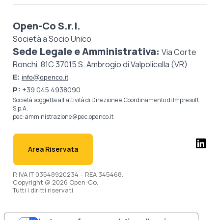
Open-Co S.r.l.
Società a Socio Unico
Sede Legale e Amministrativa:
Via Corte
Ronchi, 81C 37015 S. Ambrogio di Valpolicella (VR)
E:
info@openco.it
P:
+39 045 4938090
Società soggetta all’attività di Direzione e Coordinamento di
Impresoft
S.p.A.
pec:
amministrazione@pec.openco.it
Area Riservata
P. IVA IT 03548920234 – REA 345468.
Copyright @ 2026 Open-Co.
Tutti i diritti riservati