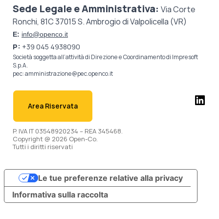
Sede Legale e Amministrativa:
Via Corte
Ronchi, 81C 37015 S. Ambrogio di Valpolicella (VR)
E:
info@openco.it
P:
+39 045 4938090
Società soggetta all’attività di Direzione e Coordinamento di
Impresoft
S.p.A.
pec:
amministrazione@pec.openco.it
Area Riservata
P. IVA IT 03548920234 – REA 345468.
Copyright @ 2026 Open-Co.
Tutti i diritti riservati
Le tue preferenze relative alla privacy
Informativa sulla raccolta