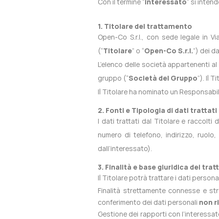
Con il termine “
interessato
” si intend
1. Titolare del trattamento
Open-Co S.r.l., con sede legale in V
(“
Titolare
” o “
Open-Co S.r.l.
”) dei d
L’elenco delle società appartenenti a
gruppo
(“
Società del Gruppo
”). Il 
Il Titolare ha nominato un Responsabil
2. Fonti e Tipologia di dati trattati
I dati trattati dal Titolare e raccol
numero di telefono, indirizzo, ruolo
dall’interessato).
3. Finalità e base giuridica dei tra
Il Titolare potrà trattare i dati persona
Finalità strettamente connesse e stru
conferimento dei dati personali
non r
Gestione dei rapporti con l’interessato 