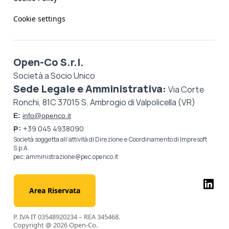
Cookie settings
Open-Co S.r.l.
Società a Socio Unico
Sede Legale e Amministrativa:
Via Corte
Ronchi, 81C 37015 S. Ambrogio di Valpolicella (VR)
E:
info@openco.it
P:
+39 045 4938090
Società soggetta all’attività di Direzione e Coordinamento di
Impresoft
S.p.A.
pec:
amministrazione@pec.openco.it
Area Riservata
P. IVA IT 03548920234 – REA 345468.
Copyright @ 2026 Open-Co.